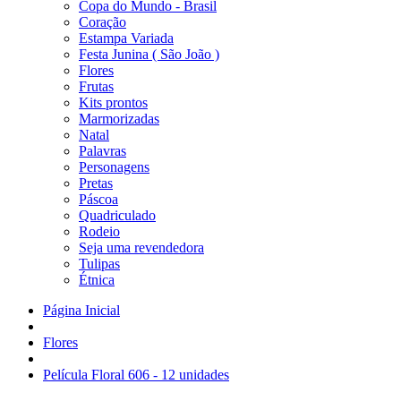
Copa do Mundo - Brasil
Coração
Estampa Variada
Festa Junina ( São João )
Flores
Frutas
Kits prontos
Marmorizadas
Natal
Palavras
Personagens
Pretas
Páscoa
Quadriculado
Rodeio
Seja uma revendedora
Tulipas
Étnica
Página Inicial
Flores
Película Floral 606 - 12 unidades