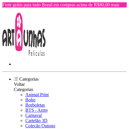
Frete grátis para todo Brasil em compras acima de R$80,00 reais
Categorias
Voltar
Categorias
Animal Print
Boho
Borboletas
BTS - Army
Carnaval
Cartelão 3D
Colecão Outono