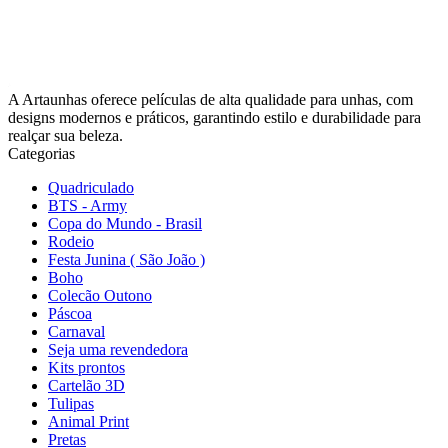
A Artaunhas oferece películas de alta qualidade para unhas, com
designs modernos e práticos, garantindo estilo e durabilidade para
realçar sua beleza.
Categorias
Quadriculado
BTS - Army
Copa do Mundo - Brasil
Rodeio
Festa Junina ( São João )
Boho
Colecão Outono
Páscoa
Carnaval
Seja uma revendedora
Kits prontos
Cartelão 3D
Tulipas
Animal Print
Pretas