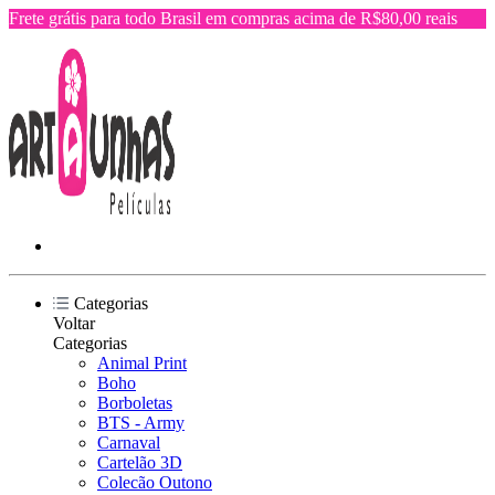
Frete grátis para todo Brasil em compras acima de R$80,00 reais
Categorias
Voltar
Categorias
Animal Print
Boho
Borboletas
BTS - Army
Carnaval
Cartelão 3D
Colecão Outono