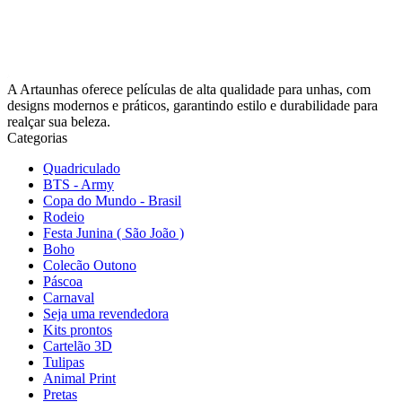
A Artaunhas oferece películas de alta qualidade para unhas, com
designs modernos e práticos, garantindo estilo e durabilidade para
realçar sua beleza.
Categorias
Quadriculado
BTS - Army
Copa do Mundo - Brasil
Rodeio
Festa Junina ( São João )
Boho
Colecão Outono
Páscoa
Carnaval
Seja uma revendedora
Kits prontos
Cartelão 3D
Tulipas
Animal Print
Pretas