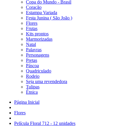
Copa do Mundo - Brasil
Coração
Estampa Variada
Festa Junina ( São João )
Flores
Frutas
Kits prontos
Marmorizadas
Natal
Palavras
Personagens
Pretas
Páscoa
Quadriculado
Rodeio
Seja uma revendedora
Tulipas
Étnica
Página Inicial
Flores
Película Floral 712 - 12 unidades