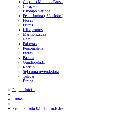
Copa do Mundo - Brasil
Coração
Estampa Variada
Festa Junina ( São João )
Flores
Frutas
Kits prontos
Marmorizadas
Natal
Palavras
Personagens
Pretas
Páscoa
Quadriculado
Rodeio
Seja uma revendedora
Tulipas
Étnica
Página Inicial
Frutas
Película Fruta 02 - 12 unidades