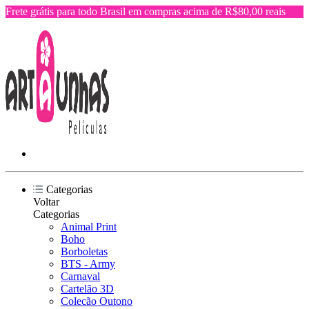
Frete grátis para todo Brasil em compras acima de R$80,00 reais
Categorias
Voltar
Categorias
Animal Print
Boho
Borboletas
BTS - Army
Carnaval
Cartelão 3D
Colecão Outono