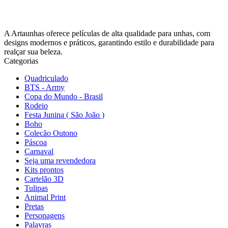
A Artaunhas oferece películas de alta qualidade para unhas, com
designs modernos e práticos, garantindo estilo e durabilidade para
realçar sua beleza.
Categorias
Quadriculado
BTS - Army
Copa do Mundo - Brasil
Rodeio
Festa Junina ( São João )
Boho
Colecão Outono
Páscoa
Carnaval
Seja uma revendedora
Kits prontos
Cartelão 3D
Tulipas
Animal Print
Pretas
Personagens
Palavras