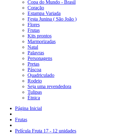
Copa do Mundo - Brasil
Coração
Estampa Variada
Festa Junina ( São João )
Flores
Frutas
Kits prontos
Marmorizadas
Natal
Palavras
Personagens
Pretas
Páscoa
Quadriculado
Rodeio
Seja uma revendedora
Tulipas
Étnica
Página Inicial
Frutas
Película Fruta 17 - 12 unidades