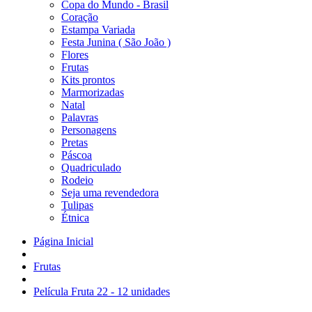
Copa do Mundo - Brasil
Coração
Estampa Variada
Festa Junina ( São João )
Flores
Frutas
Kits prontos
Marmorizadas
Natal
Palavras
Personagens
Pretas
Páscoa
Quadriculado
Rodeio
Seja uma revendedora
Tulipas
Étnica
Página Inicial
Frutas
Película Fruta 22 - 12 unidades