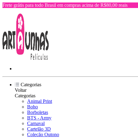
Frete grátis para todo Brasil em compras acima de R$80,00 reais
Categorias
Voltar
Categorias
Animal Print
Boho
Borboletas
BTS - Army
Carnaval
Cartelão 3D
Colecão Outono