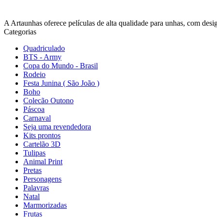
A Artaunhas oferece películas de alta qualidade para unhas, com design
Categorias
Quadriculado
BTS - Army
Copa do Mundo - Brasil
Rodeio
Festa Junina ( São João )
Boho
Colecão Outono
Páscoa
Carnaval
Seja uma revendedora
Kits prontos
Cartelão 3D
Tulipas
Animal Print
Pretas
Personagens
Palavras
Natal
Marmorizadas
Frutas