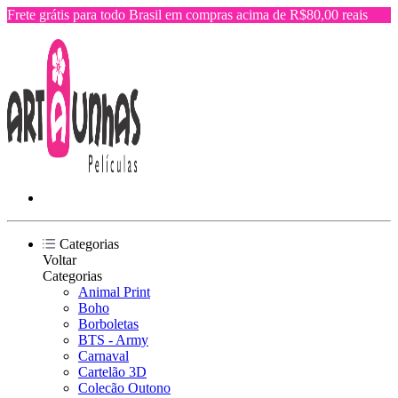
Frete grátis para todo Brasil em compras acima de R$80,00 reais
Categorias
Voltar
Categorias
Animal Print
Boho
Borboletas
BTS - Army
Carnaval
Cartelão 3D
Colecão Outono