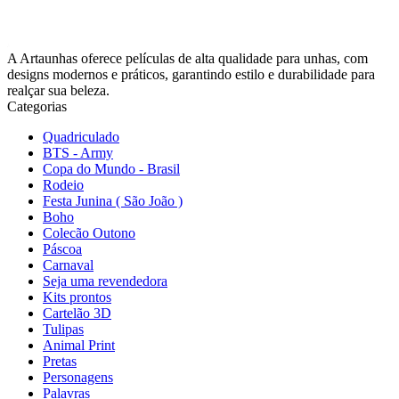
A Artaunhas oferece películas de alta qualidade para unhas, com
designs modernos e práticos, garantindo estilo e durabilidade para
realçar sua beleza.
Categorias
Quadriculado
BTS - Army
Copa do Mundo - Brasil
Rodeio
Festa Junina ( São João )
Boho
Colecão Outono
Páscoa
Carnaval
Seja uma revendedora
Kits prontos
Cartelão 3D
Tulipas
Animal Print
Pretas
Personagens
Palavras