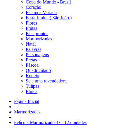
Copa do Mundo - Brasil
Coração
Estampa Variada
Festa Junina ( São João )
Flores
Frutas
Kits prontos
Marmorizadas
Natal
Palavras
Personagens
Pretas
Páscoa
Quadriculado
Rodeio
Seja uma revendedora
Tulipas
Étnica
Página Inicial
Marmorizadas
Película Marmorizado 37 - 12 unidades