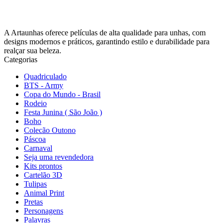
A Artaunhas oferece películas de alta qualidade para unhas, com
designs modernos e práticos, garantindo estilo e durabilidade para
realçar sua beleza.
Categorias
Quadriculado
BTS - Army
Copa do Mundo - Brasil
Rodeio
Festa Junina ( São João )
Boho
Colecão Outono
Páscoa
Carnaval
Seja uma revendedora
Kits prontos
Cartelão 3D
Tulipas
Animal Print
Pretas
Personagens
Palavras