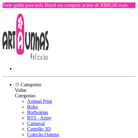
Frete grátis para todo Brasil em compras acima de R$80,00 reais
Categorias
Voltar
Categorias
Animal Print
Boho
Borboletas
BTS - Army
Carnaval
Cartelão 3D
Colecão Outono