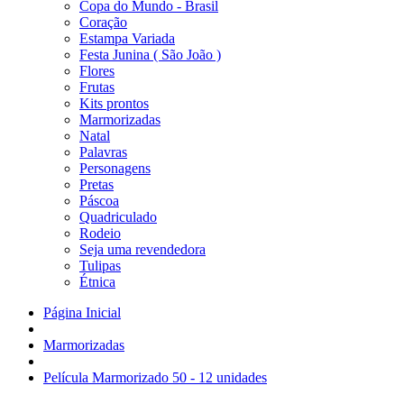
Copa do Mundo - Brasil
Coração
Estampa Variada
Festa Junina ( São João )
Flores
Frutas
Kits prontos
Marmorizadas
Natal
Palavras
Personagens
Pretas
Páscoa
Quadriculado
Rodeio
Seja uma revendedora
Tulipas
Étnica
Página Inicial
Marmorizadas
Película Marmorizado 50 - 12 unidades