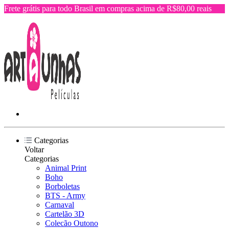
Frete grátis para todo Brasil em compras acima de R$80,00 reais
Categorias
Voltar
Categorias
Animal Print
Boho
Borboletas
BTS - Army
Carnaval
Cartelão 3D
Colecão Outono