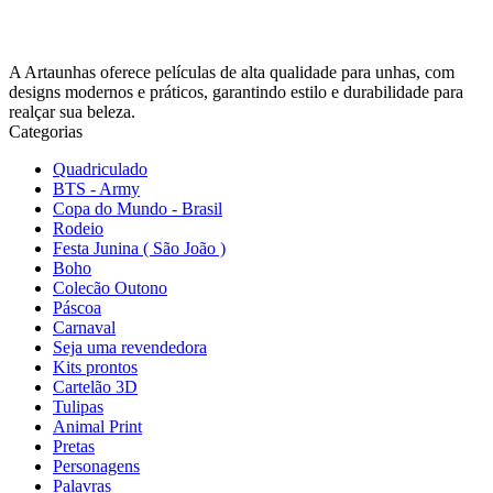
A Artaunhas oferece películas de alta qualidade para unhas, com
designs modernos e práticos, garantindo estilo e durabilidade para
realçar sua beleza.
Categorias
Quadriculado
BTS - Army
Copa do Mundo - Brasil
Rodeio
Festa Junina ( São João )
Boho
Colecão Outono
Páscoa
Carnaval
Seja uma revendedora
Kits prontos
Cartelão 3D
Tulipas
Animal Print
Pretas
Personagens
Palavras