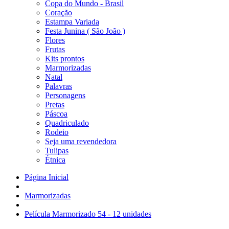
Copa do Mundo - Brasil
Coração
Estampa Variada
Festa Junina ( São João )
Flores
Frutas
Kits prontos
Marmorizadas
Natal
Palavras
Personagens
Pretas
Páscoa
Quadriculado
Rodeio
Seja uma revendedora
Tulipas
Étnica
Página Inicial
Marmorizadas
Película Marmorizado 54 - 12 unidades