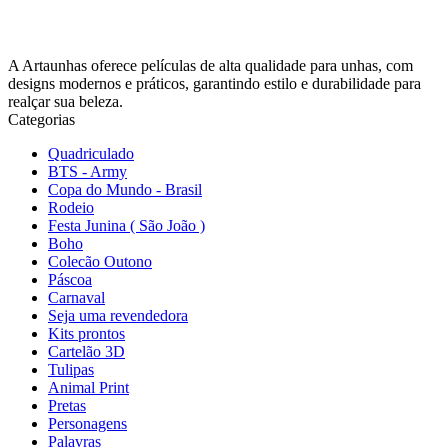
A Artaunhas oferece películas de alta qualidade para unhas, com
designs modernos e práticos, garantindo estilo e durabilidade para
realçar sua beleza.
Categorias
Quadriculado
BTS - Army
Copa do Mundo - Brasil
Rodeio
Festa Junina ( São João )
Boho
Colecão Outono
Páscoa
Carnaval
Seja uma revendedora
Kits prontos
Cartelão 3D
Tulipas
Animal Print
Pretas
Personagens
Palavras