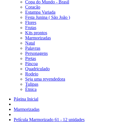
Copa do Mundo - Brasil
Coração
Estampa Variada
Festa Junina ( São João )
Flores
Frutas
Kits prontos
Marmorizadas
Natal
Palavras
Personagens
Pretas
Páscoa
Quadriculado
Rodeio
Seja uma revendedora
Tulipas
Étnica
Página Inicial
Marmorizadas
Película Marmorizado 61 - 12 unidades