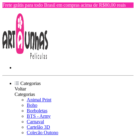
Frete grátis para todo Brasil em compras acima de R$80,00 reais
Categorias
Voltar
Categorias
Animal Print
Boho
Borboletas
BTS - Army
Carnaval
Cartelão 3D
Colecão Outono