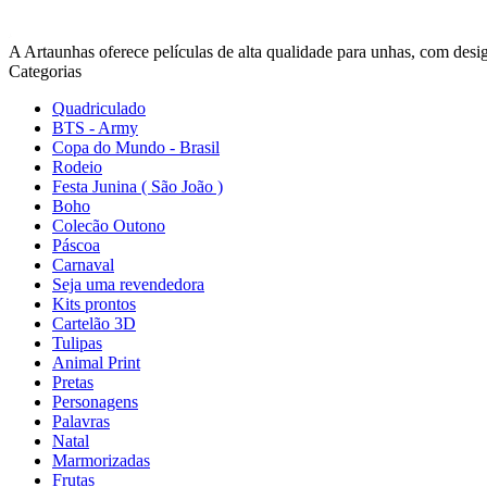
A Artaunhas oferece películas de alta qualidade para unhas, com design
Categorias
Quadriculado
BTS - Army
Copa do Mundo - Brasil
Rodeio
Festa Junina ( São João )
Boho
Colecão Outono
Páscoa
Carnaval
Seja uma revendedora
Kits prontos
Cartelão 3D
Tulipas
Animal Print
Pretas
Personagens
Palavras
Natal
Marmorizadas
Frutas