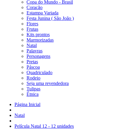
Copa do Mundo - Brasil
Coração
Estampa Variada
Festa Junina ( São João )
Flores
Frutas
Kits prontos
Marmorizadas
Natal
Palavras
Personagens
Pretas
Páscoa
Quadriculado
Rodeio
Seja uma revendedora
Tulipas
Étnica
Página Inicial
Natal
Película Natal 12 - 12 unidades