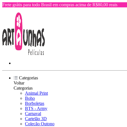
Frete grátis para todo Brasil em compras acima de R$80,00 reais
Categorias
Voltar
Categorias
Animal Print
Boho
Borboletas
BTS - Army
Carnaval
Cartelão 3D
Colecão Outono