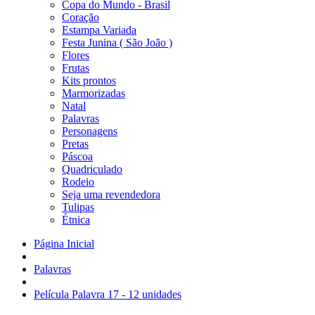
Copa do Mundo - Brasil
Coração
Estampa Variada
Festa Junina ( São João )
Flores
Frutas
Kits prontos
Marmorizadas
Natal
Palavras
Personagens
Pretas
Páscoa
Quadriculado
Rodeio
Seja uma revendedora
Tulipas
Étnica
Página Inicial
Palavras
Película Palavra 17 - 12 unidades