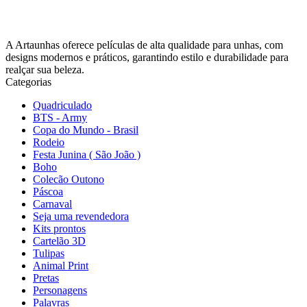
A Artaunhas oferece películas de alta qualidade para unhas, com
designs modernos e práticos, garantindo estilo e durabilidade para
realçar sua beleza.
Categorias
Quadriculado
BTS - Army
Copa do Mundo - Brasil
Rodeio
Festa Junina ( São João )
Boho
Colecão Outono
Páscoa
Carnaval
Seja uma revendedora
Kits prontos
Cartelão 3D
Tulipas
Animal Print
Pretas
Personagens
Palavras