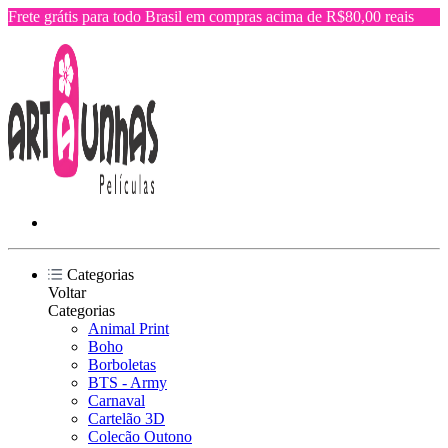
Frete grátis para todo Brasil em compras acima de R$80,00 reais
Categorias
Voltar
Categorias
Animal Print
Boho
Borboletas
BTS - Army
Carnaval
Cartelão 3D
Colecão Outono