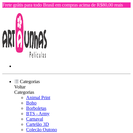
Frete grátis para todo Brasil em compras acima de R$80,00 reais
Categorias
Voltar
Categorias
Animal Print
Boho
Borboletas
BTS - Army
Carnaval
Cartelão 3D
Colecão Outono