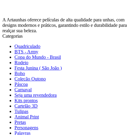
A Artaunhas oferece películas de alta qualidade para unhas, com
designs modernos e práticos, garantindo estilo e durabilidade para
realçar sua beleza.
Categorias
Quadriculado
BTS - Army
Copa do Mundo - Brasil
Rodeio
Festa Junina ( São João )
Boho
Colecão Outono
Páscoa
Carnaval
Seja uma revendedora
Kits prontos
Cartelão 3D
Tulipas
Animal Print
Pretas
Personagens
Palavras