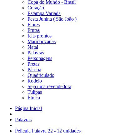
Copa do Mundo - Brasil
Coração
Estampa Variada
Festa Junina ( São João )
Flores
Frutas
Kits prontos
Marmorizadas
Natal
Palavras
Personagens
Pretas
Páscoa
Quadriculado
Rodeio
Seja uma revendedora
Tulipas
Étnica
Página Inicial
Palavras
Película Palavra 22 - 12 unidades