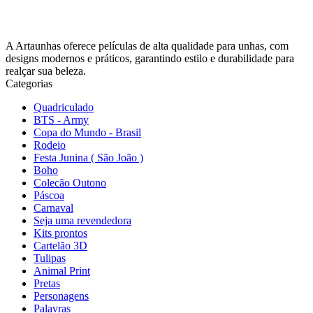
A Artaunhas oferece películas de alta qualidade para unhas, com
designs modernos e práticos, garantindo estilo e durabilidade para
realçar sua beleza.
Categorias
Quadriculado
BTS - Army
Copa do Mundo - Brasil
Rodeio
Festa Junina ( São João )
Boho
Colecão Outono
Páscoa
Carnaval
Seja uma revendedora
Kits prontos
Cartelão 3D
Tulipas
Animal Print
Pretas
Personagens
Palavras