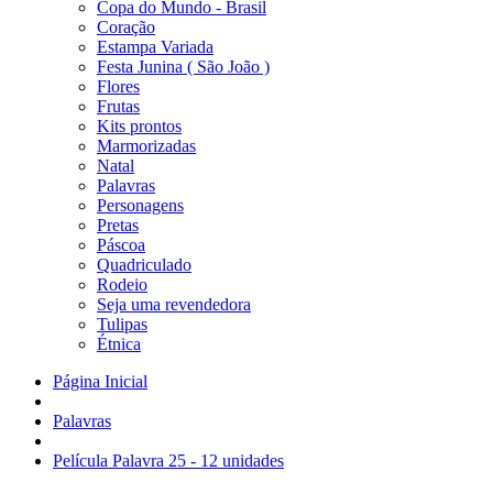
Copa do Mundo - Brasil
Coração
Estampa Variada
Festa Junina ( São João )
Flores
Frutas
Kits prontos
Marmorizadas
Natal
Palavras
Personagens
Pretas
Páscoa
Quadriculado
Rodeio
Seja uma revendedora
Tulipas
Étnica
Página Inicial
Palavras
Película Palavra 25 - 12 unidades