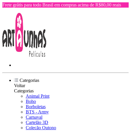
Frete grátis para todo Brasil em compras acima de R$80,00 reais
Categorias
Voltar
Categorias
Animal Print
Boho
Borboletas
BTS - Army
Carnaval
Cartelão 3D
Colecão Outono