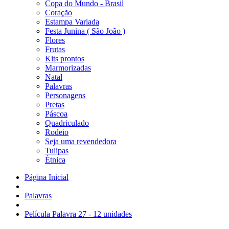
Copa do Mundo - Brasil
Coração
Estampa Variada
Festa Junina ( São João )
Flores
Frutas
Kits prontos
Marmorizadas
Natal
Palavras
Personagens
Pretas
Páscoa
Quadriculado
Rodeio
Seja uma revendedora
Tulipas
Étnica
Página Inicial
Palavras
Película Palavra 27 - 12 unidades