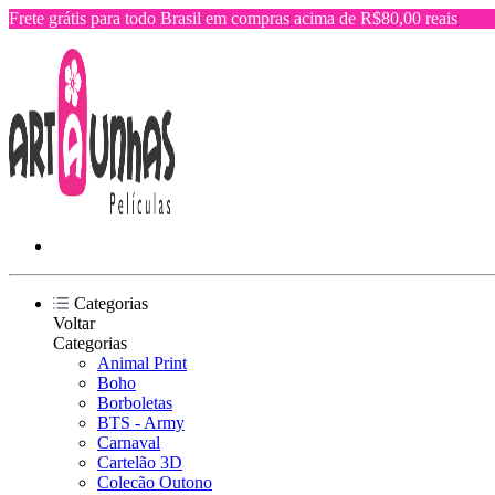
Frete grátis para todo Brasil em compras acima de R$80,00 reais
Categorias
Voltar
Categorias
Animal Print
Boho
Borboletas
BTS - Army
Carnaval
Cartelão 3D
Colecão Outono