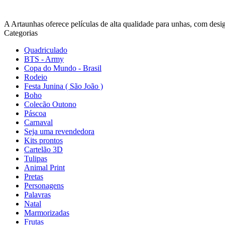
A Artaunhas oferece películas de alta qualidade para unhas, com design
Categorias
Quadriculado
BTS - Army
Copa do Mundo - Brasil
Rodeio
Festa Junina ( São João )
Boho
Colecão Outono
Páscoa
Carnaval
Seja uma revendedora
Kits prontos
Cartelão 3D
Tulipas
Animal Print
Pretas
Personagens
Palavras
Natal
Marmorizadas
Frutas