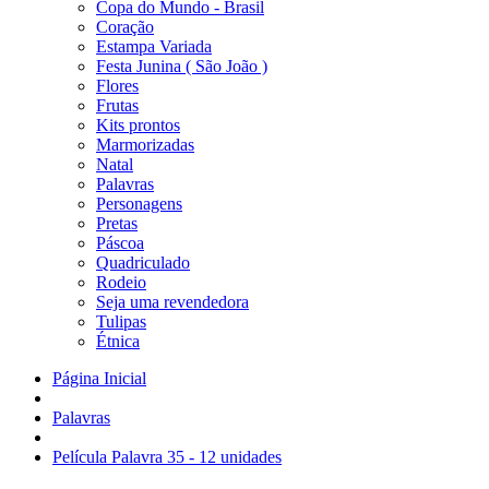
Copa do Mundo - Brasil
Coração
Estampa Variada
Festa Junina ( São João )
Flores
Frutas
Kits prontos
Marmorizadas
Natal
Palavras
Personagens
Pretas
Páscoa
Quadriculado
Rodeio
Seja uma revendedora
Tulipas
Étnica
Página Inicial
Palavras
Película Palavra 35 - 12 unidades