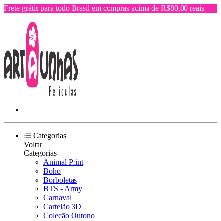
Frete grátis para todo Brasil em compras acima de R$80,00 reais
Categorias
Voltar
Categorias
Animal Print
Boho
Borboletas
BTS - Army
Carnaval
Cartelão 3D
Colecão Outono