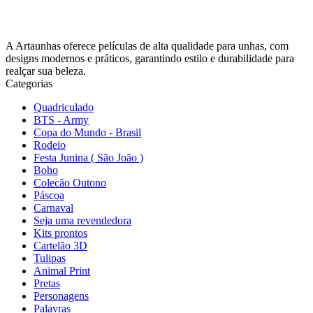
A Artaunhas oferece películas de alta qualidade para unhas, com
designs modernos e práticos, garantindo estilo e durabilidade para
realçar sua beleza.
Categorias
Quadriculado
BTS - Army
Copa do Mundo - Brasil
Rodeio
Festa Junina ( São João )
Boho
Colecão Outono
Páscoa
Carnaval
Seja uma revendedora
Kits prontos
Cartelão 3D
Tulipas
Animal Print
Pretas
Personagens
Palavras