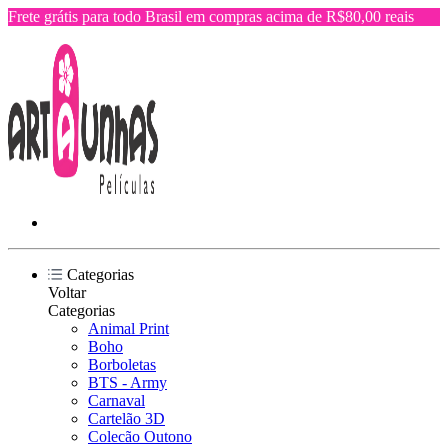
Frete grátis para todo Brasil em compras acima de R$80,00 reais
Categorias
Voltar
Categorias
Animal Print
Boho
Borboletas
BTS - Army
Carnaval
Cartelão 3D
Colecão Outono