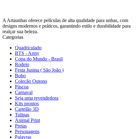
A Artaunhas oferece películas de alta qualidade para unhas, com
designs modernos e práticos, garantindo estilo e durabilidade para
realçar sua beleza.
Categorias
Quadriculado
BTS - Army
Copa do Mundo - Brasil
Rodeio
Festa Junina ( São João )
Boho
Colecão Outono
Páscoa
Carnaval
Seja uma revendedora
Kits prontos
Cartelão 3D
Tulipas
Animal Print
Pretas
Personagens
Palavras