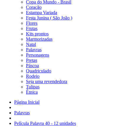
Copa do Mundo - Brasil
Coração
Estampa Variada
Festa Junina ( São João )
Flores
Frutas
Kits prontos
Marmorizadas
Natal
Palavras
Personagens
Pretas
Páscoa
Quadriculado
Rodeio
Seja uma revendedora
Tulipas
Étnica
Página Inicial
Palavras
Película Palavra 40 - 12 unidades