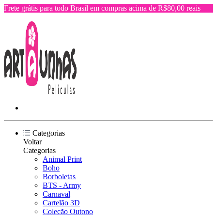
Frete grátis para todo Brasil em compras acima de R$80,00 reais
Categorias
Voltar
Categorias
Animal Print
Boho
Borboletas
BTS - Army
Carnaval
Cartelão 3D
Colecão Outono