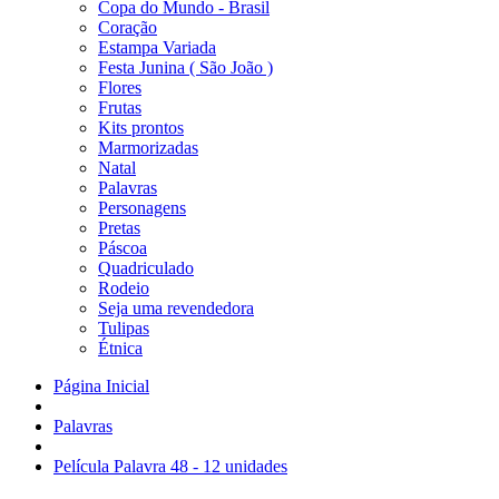
Copa do Mundo - Brasil
Coração
Estampa Variada
Festa Junina ( São João )
Flores
Frutas
Kits prontos
Marmorizadas
Natal
Palavras
Personagens
Pretas
Páscoa
Quadriculado
Rodeio
Seja uma revendedora
Tulipas
Étnica
Página Inicial
Palavras
Película Palavra 48 - 12 unidades