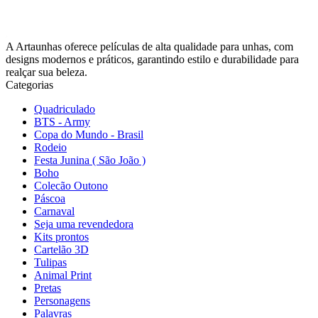
A Artaunhas oferece películas de alta qualidade para unhas, com
designs modernos e práticos, garantindo estilo e durabilidade para
realçar sua beleza.
Categorias
Quadriculado
BTS - Army
Copa do Mundo - Brasil
Rodeio
Festa Junina ( São João )
Boho
Colecão Outono
Páscoa
Carnaval
Seja uma revendedora
Kits prontos
Cartelão 3D
Tulipas
Animal Print
Pretas
Personagens
Palavras