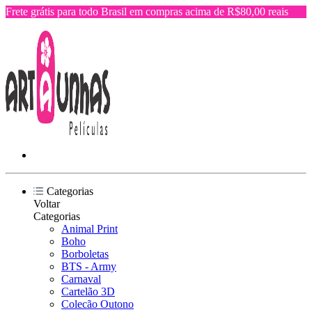
Frete grátis para todo Brasil em compras acima de R$80,00 reais
Categorias
Voltar
Categorias
Animal Print
Boho
Borboletas
BTS - Army
Carnaval
Cartelão 3D
Colecão Outono