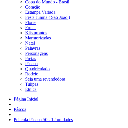
Copa do Mundo - Brasil
Coração
Estampa Variada
Festa Junina ( São João )
Flores
Frutas
Kits prontos
Marmorizadas
Natal
Palavras
Personagens
Pretas
Páscoa
Quadriculado
Rodeio
Seja uma revendedora
Tulipas
Étnica
Página Inicial
Páscoa
Película Páscoa 50 - 12 unidades