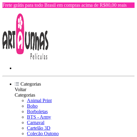
Frete grátis para todo Brasil em compras acima de R$80,00 reais
Categorias
Voltar
Categorias
Animal Print
Boho
Borboletas
BTS - Army
Carnaval
Cartelão 3D
Colecão Outono