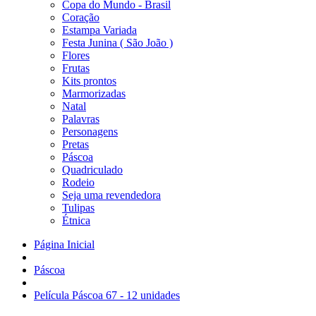
Copa do Mundo - Brasil
Coração
Estampa Variada
Festa Junina ( São João )
Flores
Frutas
Kits prontos
Marmorizadas
Natal
Palavras
Personagens
Pretas
Páscoa
Quadriculado
Rodeio
Seja uma revendedora
Tulipas
Étnica
Página Inicial
Páscoa
Película Páscoa 67 - 12 unidades