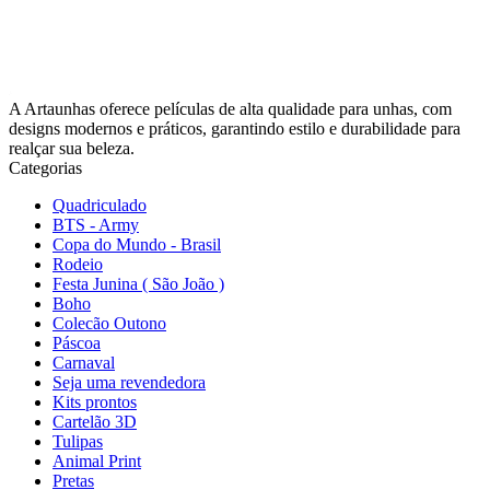
A Artaunhas oferece películas de alta qualidade para unhas, com
designs modernos e práticos, garantindo estilo e durabilidade para
realçar sua beleza.
Categorias
Quadriculado
BTS - Army
Copa do Mundo - Brasil
Rodeio
Festa Junina ( São João )
Boho
Colecão Outono
Páscoa
Carnaval
Seja uma revendedora
Kits prontos
Cartelão 3D
Tulipas
Animal Print
Pretas