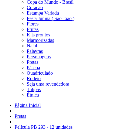
Copa do Mundo - Brasil
Coração
Estampa Variada
Festa Junina ( São João )
Flores
Frutas
Kits prontos
Marmorizadas
Natal
Palavras
Personagens
Pretas
Páscoa
Quadriculado
Rodeio
Seja uma revendedora
Tulipas
Étnica
Página Inicial
Pretas
Película PB 293 - 12 unidades