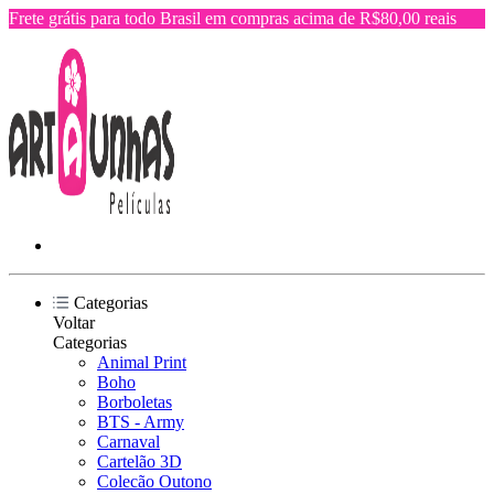
Frete grátis para todo Brasil em compras acima de R$80,00 reais
Categorias
Voltar
Categorias
Animal Print
Boho
Borboletas
BTS - Army
Carnaval
Cartelão 3D
Colecão Outono