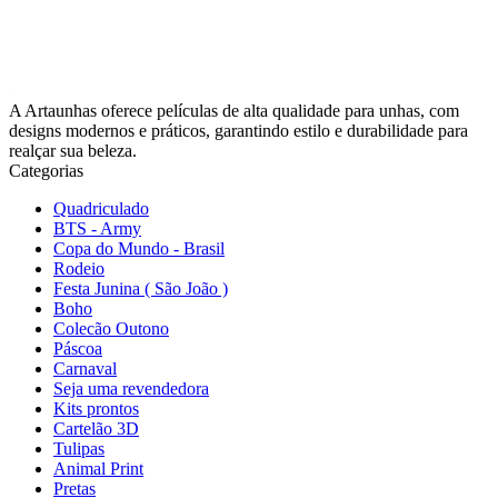
A Artaunhas oferece películas de alta qualidade para unhas, com
designs modernos e práticos, garantindo estilo e durabilidade para
realçar sua beleza.
Categorias
Quadriculado
BTS - Army
Copa do Mundo - Brasil
Rodeio
Festa Junina ( São João )
Boho
Colecão Outono
Páscoa
Carnaval
Seja uma revendedora
Kits prontos
Cartelão 3D
Tulipas
Animal Print
Pretas