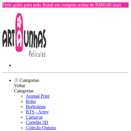
Frete grátis para todo Brasil em compras acima de R$80,00 reais
Categorias
Voltar
Categorias
Animal Print
Boho
Borboletas
BTS - Army
Carnaval
Cartelão 3D
Colecão Outono