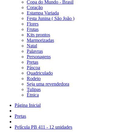
Copa do Mundo - Brasil
Coração
Estampa Variada
Festa Junina ( São João )
Flores
Frutas
Kits prontos
Marmorizadas
Natal
Palavras
Personagens
Pretas
Páscoa
Quadriculado
Rodeio
Seja uma revendedora
Tulipas
Étnica
Página Inicial
Pretas
Película PB 411 - 12 unidades