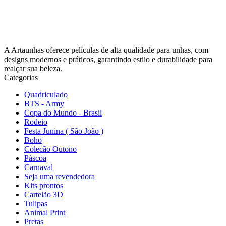
A Artaunhas oferece películas de alta qualidade para unhas, com
designs modernos e práticos, garantindo estilo e durabilidade para
realçar sua beleza.
Categorias
Quadriculado
BTS - Army
Copa do Mundo - Brasil
Rodeio
Festa Junina ( São João )
Boho
Colecão Outono
Páscoa
Carnaval
Seja uma revendedora
Kits prontos
Cartelão 3D
Tulipas
Animal Print
Pretas