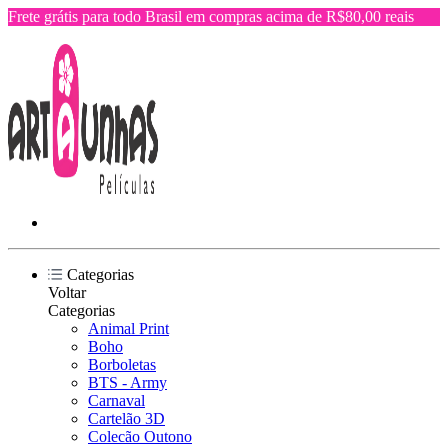
Frete grátis para todo Brasil em compras acima de R$80,00 reais
Categorias
Voltar
Categorias
Animal Print
Boho
Borboletas
BTS - Army
Carnaval
Cartelão 3D
Colecão Outono