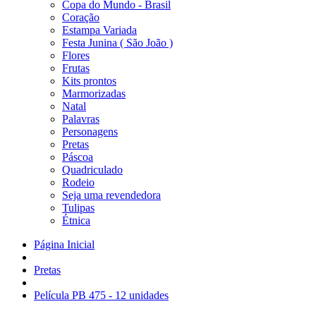
Copa do Mundo - Brasil
Coração
Estampa Variada
Festa Junina ( São João )
Flores
Frutas
Kits prontos
Marmorizadas
Natal
Palavras
Personagens
Pretas
Páscoa
Quadriculado
Rodeio
Seja uma revendedora
Tulipas
Étnica
Página Inicial
Pretas
Película PB 475 - 12 unidades