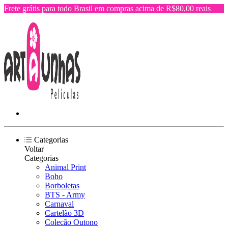
Frete grátis para todo Brasil em compras acima de R$80,00 reais
Categorias
Voltar
Categorias
Animal Print
Boho
Borboletas
BTS - Army
Carnaval
Cartelão 3D
Colecão Outono