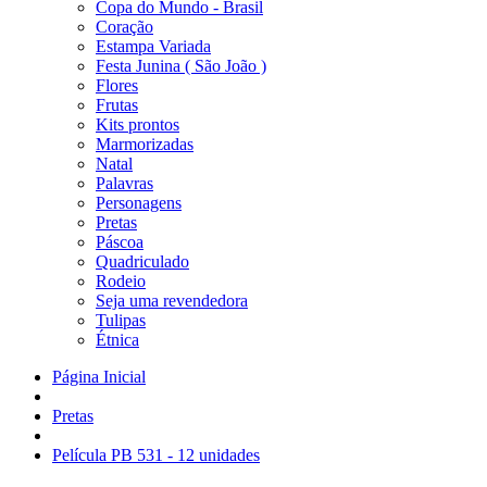
Copa do Mundo - Brasil
Coração
Estampa Variada
Festa Junina ( São João )
Flores
Frutas
Kits prontos
Marmorizadas
Natal
Palavras
Personagens
Pretas
Páscoa
Quadriculado
Rodeio
Seja uma revendedora
Tulipas
Étnica
Página Inicial
Pretas
Película PB 531 - 12 unidades