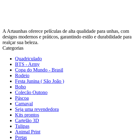
A Artaunhas oferece películas de alta qualidade para unhas, com
designs modernos e práticos, garantindo estilo e durabilidade para
realçar sua beleza.
Categorias
Quadriculado
BTS - Army
Copa do Mundo - Brasil
Rodeio
Festa Junina ( São João )
Boho
Colecão Outono
Páscoa
Carnaval
Seja uma revendedora
Kits prontos
Cartelão 3D
Tulipas
Animal Print
Pretas