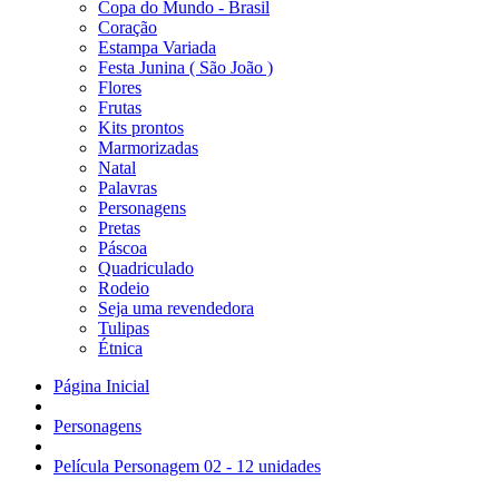
Copa do Mundo - Brasil
Coração
Estampa Variada
Festa Junina ( São João )
Flores
Frutas
Kits prontos
Marmorizadas
Natal
Palavras
Personagens
Pretas
Páscoa
Quadriculado
Rodeio
Seja uma revendedora
Tulipas
Étnica
Página Inicial
Personagens
Película Personagem 02 - 12 unidades