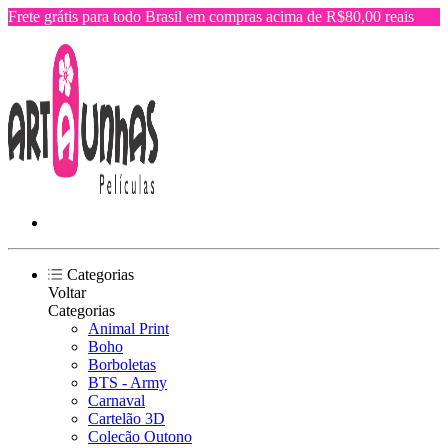
Frete grátis para todo Brasil em compras acima de R$80,00 reais
Categorias
Voltar
Categorias
Animal Print
Boho
Borboletas
BTS - Army
Carnaval
Cartelão 3D
Colecão Outono