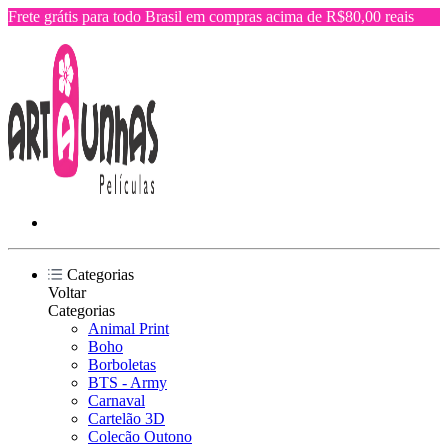
Frete grátis para todo Brasil em compras acima de R$80,00 reais
Categorias
Voltar
Categorias
Animal Print
Boho
Borboletas
BTS - Army
Carnaval
Cartelão 3D
Colecão Outono