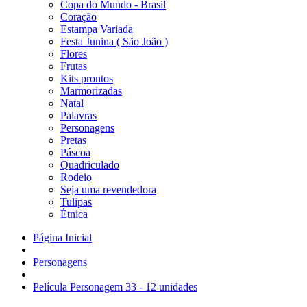
Copa do Mundo - Brasil
Coração
Estampa Variada
Festa Junina ( São João )
Flores
Frutas
Kits prontos
Marmorizadas
Natal
Palavras
Personagens
Pretas
Páscoa
Quadriculado
Rodeio
Seja uma revendedora
Tulipas
Étnica
Página Inicial
Personagens
Película Personagem 33 - 12 unidades