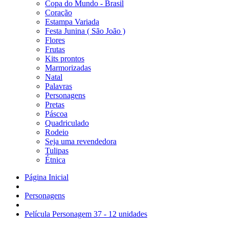
Copa do Mundo - Brasil
Coração
Estampa Variada
Festa Junina ( São João )
Flores
Frutas
Kits prontos
Marmorizadas
Natal
Palavras
Personagens
Pretas
Páscoa
Quadriculado
Rodeio
Seja uma revendedora
Tulipas
Étnica
Página Inicial
Personagens
Película Personagem 37 - 12 unidades