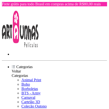
Frete grátis para todo Brasil em compras acima de R$80,00 reais
Categorias
Voltar
Categorias
Animal Print
Boho
Borboletas
BTS - Army
Carnaval
Cartelão 3D
Colecão Outono