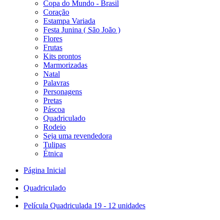
Copa do Mundo - Brasil
Coração
Estampa Variada
Festa Junina ( São João )
Flores
Frutas
Kits prontos
Marmorizadas
Natal
Palavras
Personagens
Pretas
Páscoa
Quadriculado
Rodeio
Seja uma revendedora
Tulipas
Étnica
Página Inicial
Quadriculado
Película Quadriculada 19 - 12 unidades