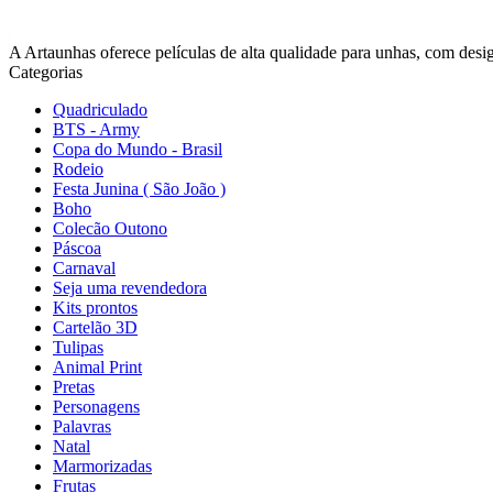
A Artaunhas oferece películas de alta qualidade para unhas, com design
Categorias
Quadriculado
BTS - Army
Copa do Mundo - Brasil
Rodeio
Festa Junina ( São João )
Boho
Colecão Outono
Páscoa
Carnaval
Seja uma revendedora
Kits prontos
Cartelão 3D
Tulipas
Animal Print
Pretas
Personagens
Palavras
Natal
Marmorizadas
Frutas