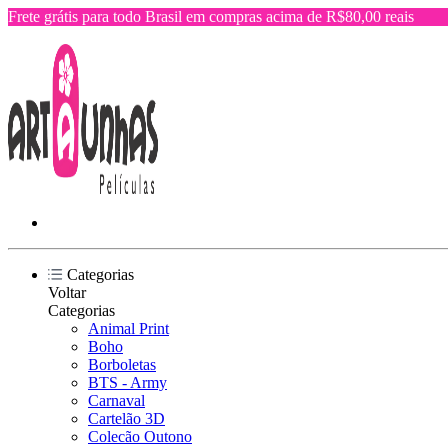
Frete grátis para todo Brasil em compras acima de R$80,00 reais
Categorias
Voltar
Categorias
Animal Print
Boho
Borboletas
BTS - Army
Carnaval
Cartelão 3D
Colecão Outono