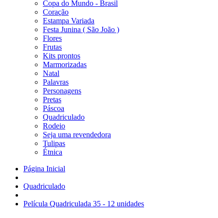
Copa do Mundo - Brasil
Coração
Estampa Variada
Festa Junina ( São João )
Flores
Frutas
Kits prontos
Marmorizadas
Natal
Palavras
Personagens
Pretas
Páscoa
Quadriculado
Rodeio
Seja uma revendedora
Tulipas
Étnica
Página Inicial
Quadriculado
Película Quadriculada 35 - 12 unidades