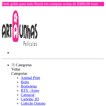
Frete grátis para todo Brasil em compras acima de R$80,00 reais
Categorias
Voltar
Categorias
Animal Print
Boho
Borboletas
BTS - Army
Carnaval
Cartelão 3D
Colecão Outono