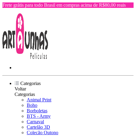
Frete grátis para todo Brasil em compras acima de R$80,00 reais
Categorias
Voltar
Categorias
Animal Print
Boho
Borboletas
BTS - Army
Carnaval
Cartelão 3D
Colecão Outono