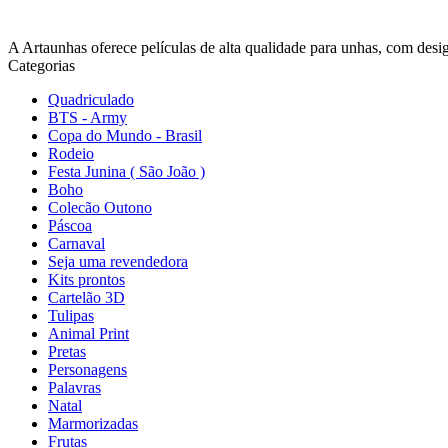
A Artaunhas oferece películas de alta qualidade para unhas, com design
Categorias
Quadriculado
BTS - Army
Copa do Mundo - Brasil
Rodeio
Festa Junina ( São João )
Boho
Colecão Outono
Páscoa
Carnaval
Seja uma revendedora
Kits prontos
Cartelão 3D
Tulipas
Animal Print
Pretas
Personagens
Palavras
Natal
Marmorizadas
Frutas