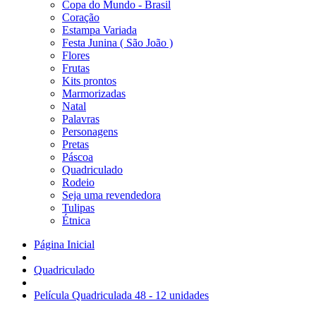
Copa do Mundo - Brasil
Coração
Estampa Variada
Festa Junina ( São João )
Flores
Frutas
Kits prontos
Marmorizadas
Natal
Palavras
Personagens
Pretas
Páscoa
Quadriculado
Rodeio
Seja uma revendedora
Tulipas
Étnica
Página Inicial
Quadriculado
Película Quadriculada 48 - 12 unidades