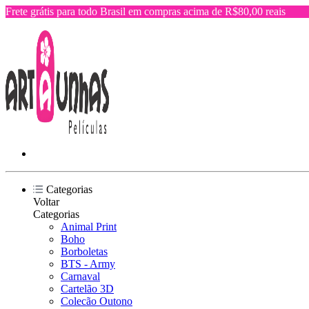
Frete grátis para todo Brasil em compras acima de R$80,00 reais
Categorias
Voltar
Categorias
Animal Print
Boho
Borboletas
BTS - Army
Carnaval
Cartelão 3D
Colecão Outono