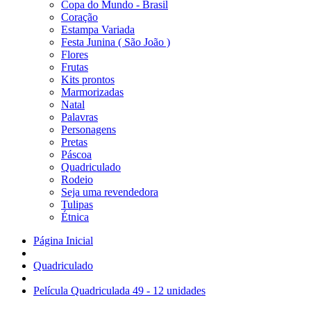
Copa do Mundo - Brasil
Coração
Estampa Variada
Festa Junina ( São João )
Flores
Frutas
Kits prontos
Marmorizadas
Natal
Palavras
Personagens
Pretas
Páscoa
Quadriculado
Rodeio
Seja uma revendedora
Tulipas
Étnica
Página Inicial
Quadriculado
Película Quadriculada 49 - 12 unidades