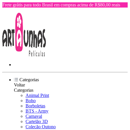
Frete grátis para todo Brasil em compras acima de R$80,00 reais
Categorias
Voltar
Categorias
Animal Print
Boho
Borboletas
BTS - Army
Carnaval
Cartelão 3D
Colecão Outono