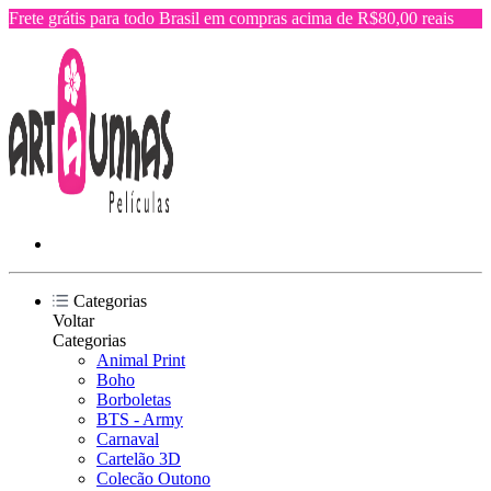
Frete grátis para todo Brasil em compras acima de R$80,00 reais
Categorias
Voltar
Categorias
Animal Print
Boho
Borboletas
BTS - Army
Carnaval
Cartelão 3D
Colecão Outono