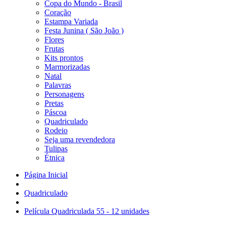
Copa do Mundo - Brasil
Coração
Estampa Variada
Festa Junina ( São João )
Flores
Frutas
Kits prontos
Marmorizadas
Natal
Palavras
Personagens
Pretas
Páscoa
Quadriculado
Rodeio
Seja uma revendedora
Tulipas
Étnica
Página Inicial
Quadriculado
Película Quadriculada 55 - 12 unidades