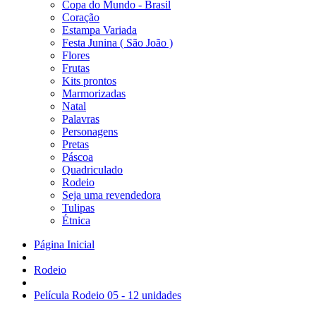
Copa do Mundo - Brasil
Coração
Estampa Variada
Festa Junina ( São João )
Flores
Frutas
Kits prontos
Marmorizadas
Natal
Palavras
Personagens
Pretas
Páscoa
Quadriculado
Rodeio
Seja uma revendedora
Tulipas
Étnica
Página Inicial
Rodeio
Película Rodeio 05 - 12 unidades