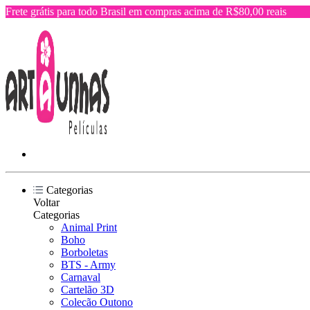
Frete grátis para todo Brasil em compras acima de R$80,00 reais
Categorias
Voltar
Categorias
Animal Print
Boho
Borboletas
BTS - Army
Carnaval
Cartelão 3D
Colecão Outono