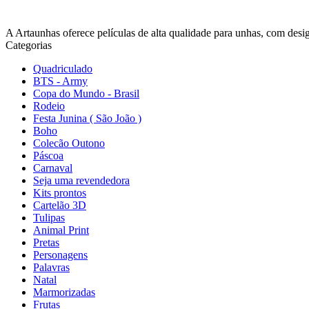
A Artaunhas oferece películas de alta qualidade para unhas, com design
Categorias
Quadriculado
BTS - Army
Copa do Mundo - Brasil
Rodeio
Festa Junina ( São João )
Boho
Colecão Outono
Páscoa
Carnaval
Seja uma revendedora
Kits prontos
Cartelão 3D
Tulipas
Animal Print
Pretas
Personagens
Palavras
Natal
Marmorizadas
Frutas