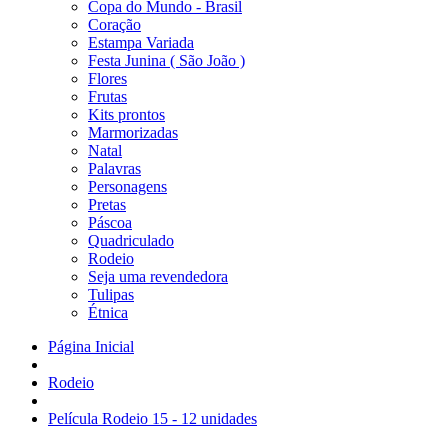
Copa do Mundo - Brasil
Coração
Estampa Variada
Festa Junina ( São João )
Flores
Frutas
Kits prontos
Marmorizadas
Natal
Palavras
Personagens
Pretas
Páscoa
Quadriculado
Rodeio
Seja uma revendedora
Tulipas
Étnica
Página Inicial
Rodeio
Película Rodeio 15 - 12 unidades