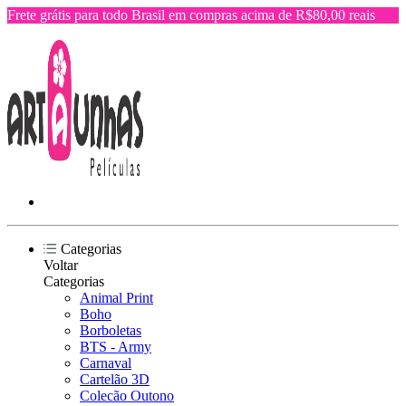
Frete grátis para todo Brasil em compras acima de R$80,00 reais
Categorias
Voltar
Categorias
Animal Print
Boho
Borboletas
BTS - Army
Carnaval
Cartelão 3D
Colecão Outono