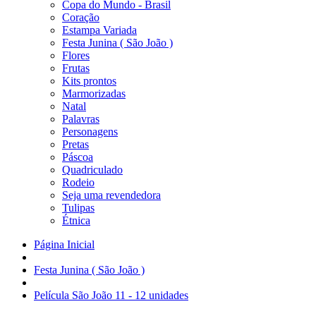
Copa do Mundo - Brasil
Coração
Estampa Variada
Festa Junina ( São João )
Flores
Frutas
Kits prontos
Marmorizadas
Natal
Palavras
Personagens
Pretas
Páscoa
Quadriculado
Rodeio
Seja uma revendedora
Tulipas
Étnica
Página Inicial
Festa Junina ( São João )
Película São João 11 - 12 unidades