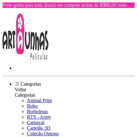
Frete grátis para todo Brasil em compras acima de R$80,00 reais
Categorias
Voltar
Categorias
Animal Print
Boho
Borboletas
BTS - Army
Carnaval
Cartelão 3D
Colecão Outono