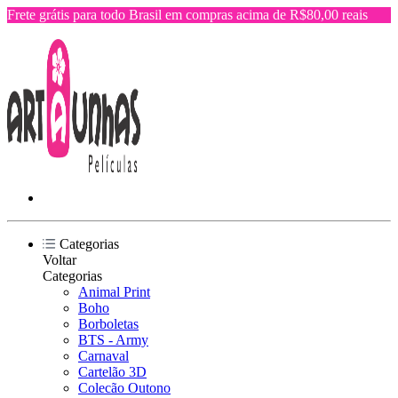
Frete grátis para todo Brasil em compras acima de R$80,00 reais
Categorias
Voltar
Categorias
Animal Print
Boho
Borboletas
BTS - Army
Carnaval
Cartelão 3D
Colecão Outono