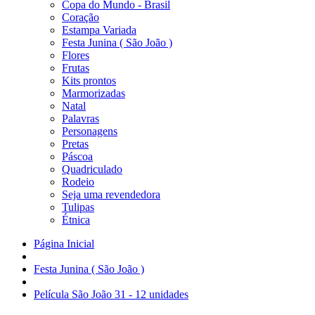
Copa do Mundo - Brasil
Coração
Estampa Variada
Festa Junina ( São João )
Flores
Frutas
Kits prontos
Marmorizadas
Natal
Palavras
Personagens
Pretas
Páscoa
Quadriculado
Rodeio
Seja uma revendedora
Tulipas
Étnica
Página Inicial
Festa Junina ( São João )
Película São João 31 - 12 unidades