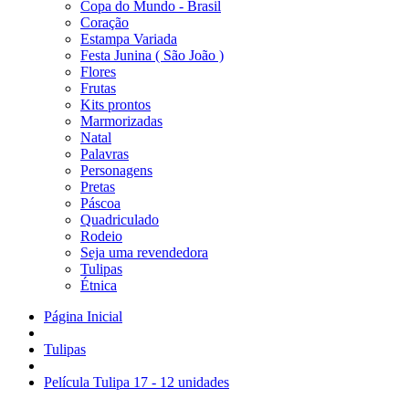
Copa do Mundo - Brasil
Coração
Estampa Variada
Festa Junina ( São João )
Flores
Frutas
Kits prontos
Marmorizadas
Natal
Palavras
Personagens
Pretas
Páscoa
Quadriculado
Rodeio
Seja uma revendedora
Tulipas
Étnica
Página Inicial
Tulipas
Película Tulipa 17 - 12 unidades