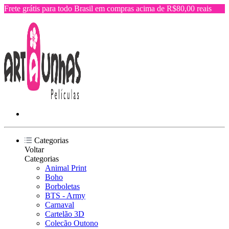
Frete grátis para todo Brasil em compras acima de R$80,00 reais
Categorias
Voltar
Categorias
Animal Print
Boho
Borboletas
BTS - Army
Carnaval
Cartelão 3D
Colecão Outono