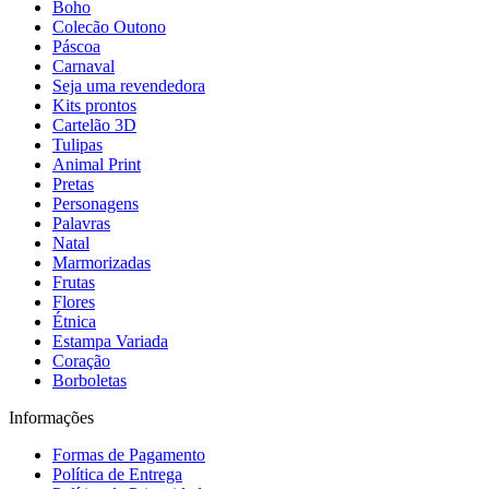
Boho
Colecão Outono
Páscoa
Carnaval
Seja uma revendedora
Kits prontos
Cartelão 3D
Tulipas
Animal Print
Pretas
Personagens
Palavras
Natal
Marmorizadas
Frutas
Flores
Étnica
Estampa Variada
Coração
Borboletas
Informações
Formas de Pagamento
Política de Entrega