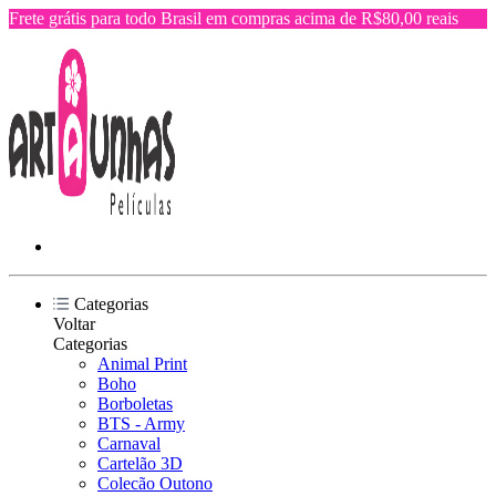
Frete grátis para todo Brasil em compras acima de R$80,00 reais
Categorias
Voltar
Categorias
Animal Print
Boho
Borboletas
BTS - Army
Carnaval
Cartelão 3D
Colecão Outono