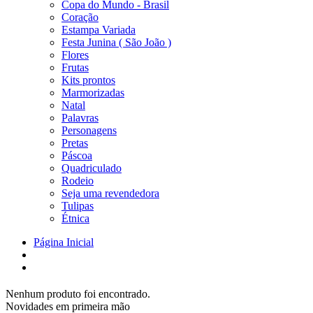
Copa do Mundo - Brasil
Coração
Estampa Variada
Festa Junina ( São João )
Flores
Frutas
Kits prontos
Marmorizadas
Natal
Palavras
Personagens
Pretas
Páscoa
Quadriculado
Rodeio
Seja uma revendedora
Tulipas
Étnica
Página Inicial
Nenhum produto foi encontrado.
Novidades em primeira mão