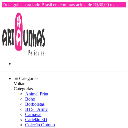
Frete grátis para todo Brasil em compras acima de R$80,00 reais
Categorias
Voltar
Categorias
Animal Print
Boho
Borboletas
BTS - Army
Carnaval
Cartelão 3D
Colecão Outono