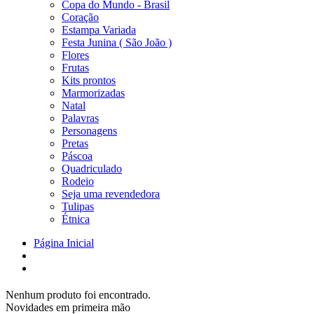
Copa do Mundo - Brasil
Coração
Estampa Variada
Festa Junina ( São João )
Flores
Frutas
Kits prontos
Marmorizadas
Natal
Palavras
Personagens
Pretas
Páscoa
Quadriculado
Rodeio
Seja uma revendedora
Tulipas
Étnica
Página Inicial
Nenhum produto foi encontrado.
Novidades em primeira mão