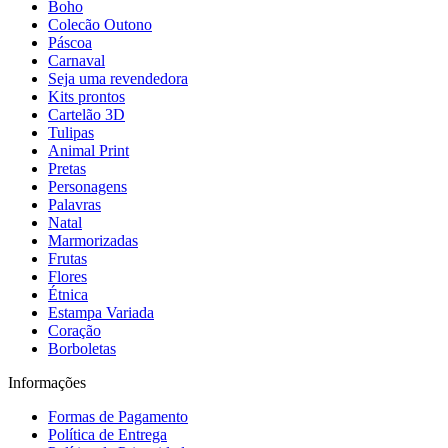
Boho
Colecão Outono
Páscoa
Carnaval
Seja uma revendedora
Kits prontos
Cartelão 3D
Tulipas
Animal Print
Pretas
Personagens
Palavras
Natal
Marmorizadas
Frutas
Flores
Étnica
Estampa Variada
Coração
Borboletas
Informações
Formas de Pagamento
Política de Entrega